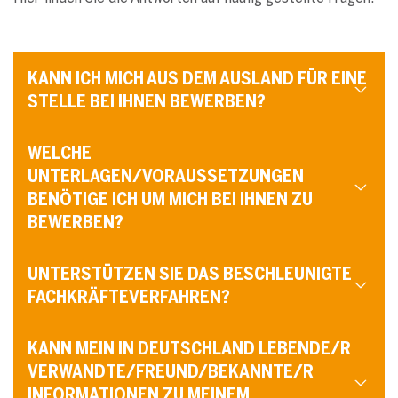
KANN ICH MICH AUS DEM AUSLAND FÜR EINE
STELLE BEI IHNEN BEWERBEN?
WELCHE
UNTERLAGEN/VORAUSSETZUNGEN
BENÖTIGE ICH UM MICH BEI IHNEN ZU
BEWERBEN?
UNTERSTÜTZEN SIE DAS BESCHLEUNIGTE
FACHKRÄFTEVERFAHREN?
KANN MEIN IN DEUTSCHLAND LEBENDE/R
VERWANDTE/FREUND/BEKANNTE/R
INFORMATIONEN ZU MEINEM