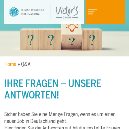
Z
Z
u
u
m
m
I
H
n
a
h
u
a
p
l
t
t
m
Home
»
Q&A
e
n
ü
IHRE FRAGEN – UNSERE
ANTWORTEN!
Sicher haben Sie eine Menge Fragen, wenn es um einen
neuen Job in Deutschland geht.
Hier finden Sie die Antworten auf häufig gestellte Fragen.