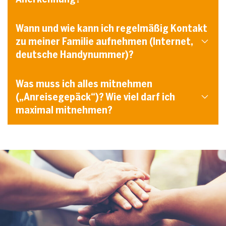
Wann und wie kann ich regelmäßig Kontakt
zu meiner Familie aufnehmen (Internet,
deutsche Handynummer)?
Was muss ich alles mitnehmen
(„Anreisegepäck“)? Wie viel darf ich
maximal mitnehmen?